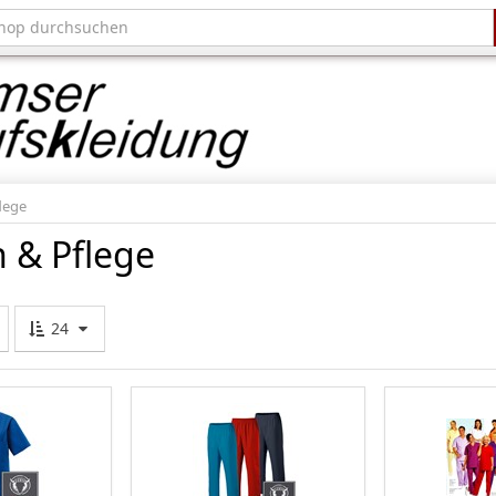
lege
 & Pflege
24