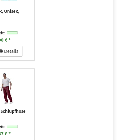
k, Unisex,
it:
90 € *
Details
 Schlupfhose
it:
57 € *