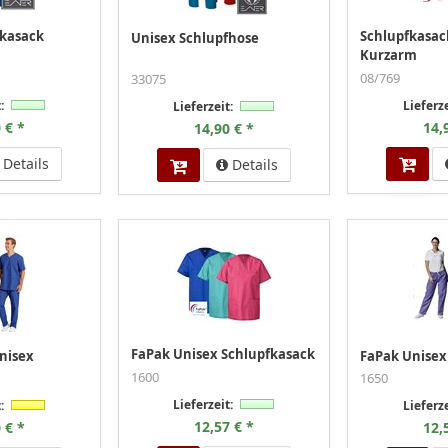
fkasack
Schlupfkasac
Unisex Schlupfhose
Kurzarm
08/769
33075
:
Lieferze
Lieferzeit:
 € *
14,
14,90 € *
Details
Details
FaPak Unisex Schlupfkasack
nisex
FaPak Unisex
1600
1650
Lieferzeit:
:
Lieferze
12,57 € *
 € *
12,